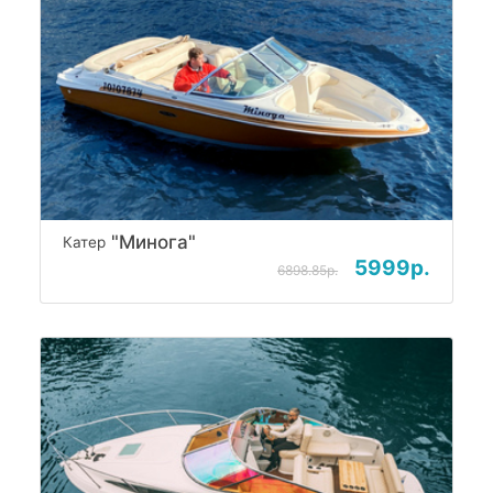
"Минога"
Катер
5999р.
6898.85р.