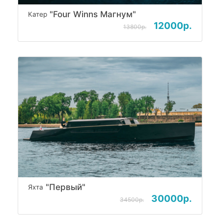
"Four Winns Магнум"
Катер
12000р.
13800р.
"Первый"
Яхта
30000р.
34500р.