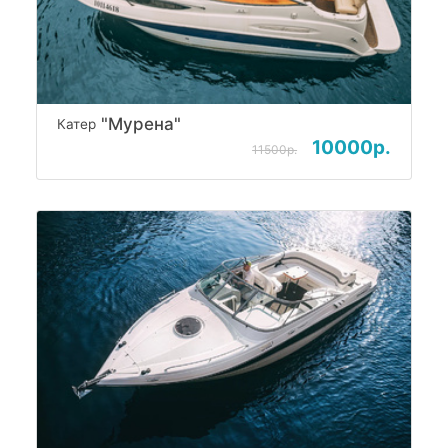
"Мурена"
Катер
10000р.
11500р.