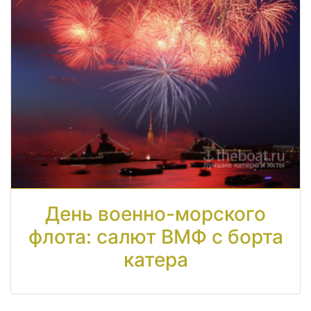
День военно-морского
флота: салют ВМФ с борта
катера