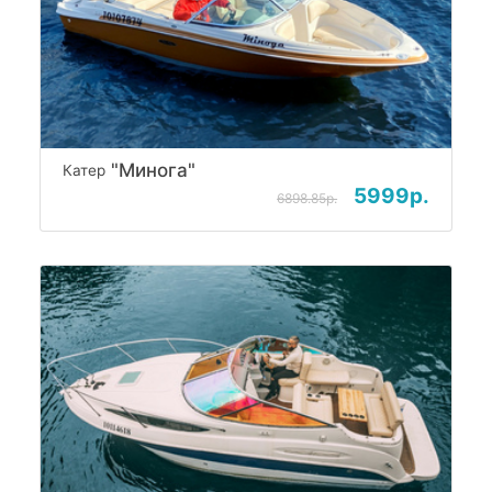
"Минога"
Катер
5999р.
6898.85р.