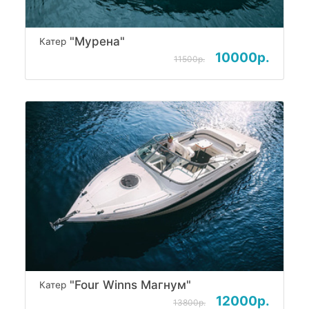
"Мурена"
Катер
10000р.
11500р.
"Four Winns Магнум"
Катер
12000р.
13800р.