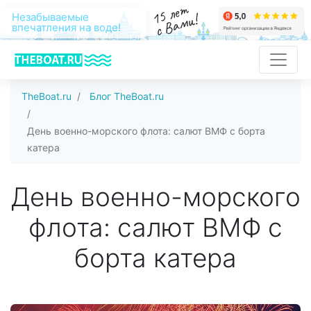
15 лет
с Вами!
Незабываемые
впечатления на воде!
TheBoat.ru
Блог TheBoat.ru
День военно-морского флота: салют ВМФ с борта
катера
День военно-морского
флота: салют ВМФ с
борта катера