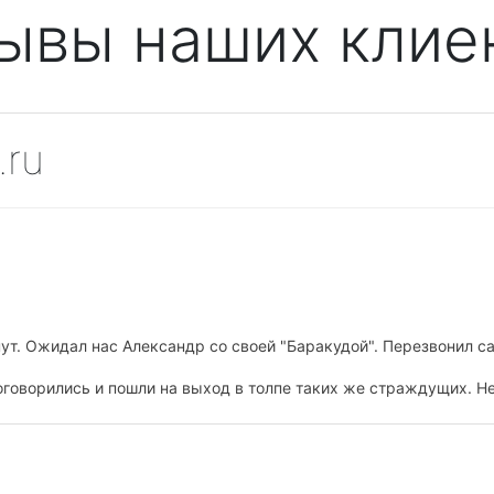
ывы наших клие
.ru
 прогулка на карминовом катере Эклипс с капитаном Игорем! К
 санузел, можно подключить свою музыку.
м и при этом очень деликатен, всегда рядом, но полное ощуще
ыхании, можно было смело заказывать прогулку на три часа! П