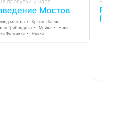
мя прогулки 2 часа
Время прогулк
зведение Мостов
Реки и к
Петербур
звод мостов
Крюков Канал
нал Грибоедова
Мойка
Нева
Зимний дворец
ка Фонтанка
Невка
Петропавловск
Канал Грибоед
Нева
Крюков
Мойка
Аничк
Мосты Санкт-П
Новая Голланд
Крейсер Аврор