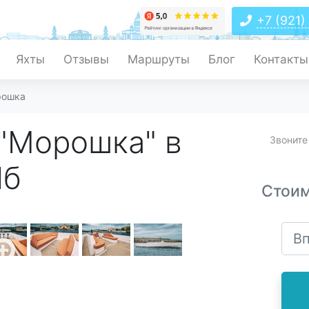
+7 (921)
Яхты
Отзывы
Маршруты
Блог
Контакты
рошка
"Морошка" в
Звонит
Пб
Стоим