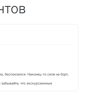
нтов
Следующий
атер пунктуально причалил к обозначенному месту.
ние, что отдыхаешь своим кругом.
одарить незабываемые впечатления себе и близким