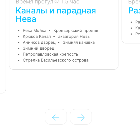
Время прогулки 1.5 час
Вре
Каналы и парадная
Ра
Нева
Ра
Ка
Река Мойка
Кронверкский пролив
Ре
Крюков Канал
акватория Невы
Аничков дворец
Зимняя канавка
Зимний дворец
Петропавловская крепость
Стрелка Васильевского острова
←
→