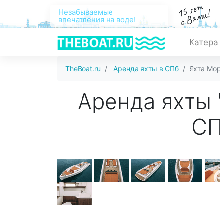
15 лет
с Вами!
Незабываемые
впечатления на воде!
Катера
TheBoat.ru
Аренда яхты в СПб
Яхта Мо
Аренда яхты 
С