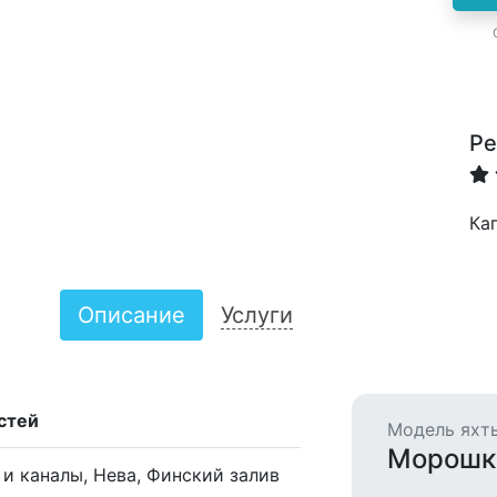
Ре
Ка
Описание
Услуги
остей
Модель яхт
Морошк
 и каналы, Нева, Финский залив