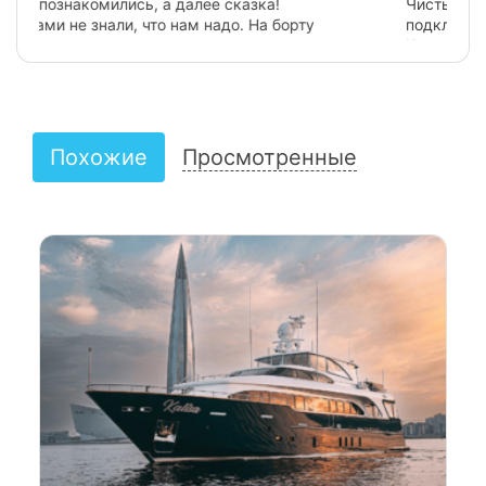
Чистый, комфортабельный. Есть санузел, можно
подключить свою музыку.
Капитан внимателен к пассажарам и при этом очень
деликатен, всегда рядом, но полное ощущение, что
отдыхаешь своим кругом.
Два часа пролетели на одном дыхании, можно было
смело заказывать прогулку на три часа! Подарить
незабываемые впечатления себе и близким бесценно!
Похожие
Просмотренные