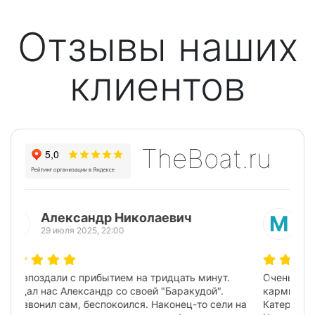
Отзывы наших
клиентов
TheBoat.ru
Марина Пи
М
25 июля 2025, 18:30
Очень понравилась двухчасовая прогулка на
Предыдущий
Следую
карминовом катере Эклипс с капитаном Игорем!
Катер пунктуально причалил к обозначенному месту.