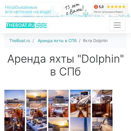
15 лет
с Вами!
Незабываемые
впечатления на воде!
TheBoat.ru
Аренда яхты в СПб
Яхта Dolphin
Аренда яхты "Dolphin"
в СПб