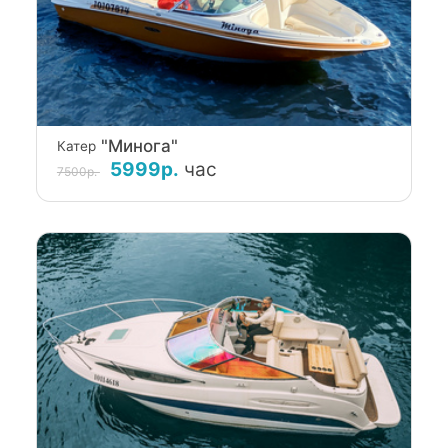
"Минога"
Катер
5999р.
час
7500р.