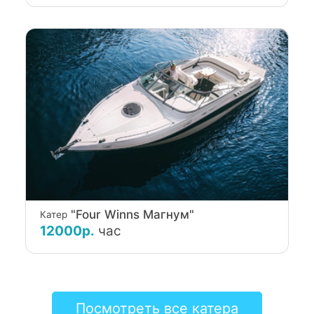
"Four Winns Магнум"
Катер
12000р.
час
Посмотреть все катера