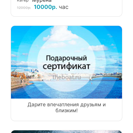
"Мурена"
Катер
10000р.
час
12000р.
Дарите впечатления друзьям и
близким!