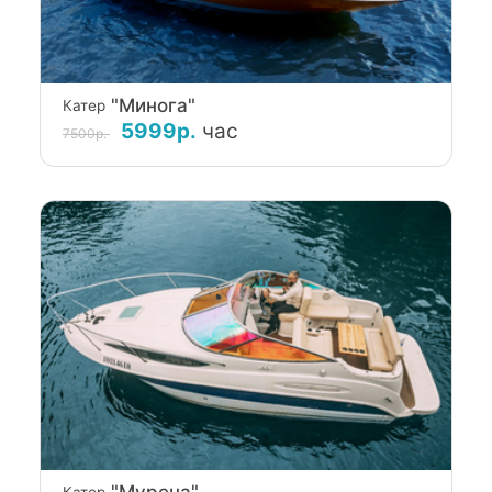
"Минога"
Катер
5999р.
час
7500р.