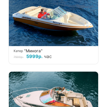
"Минога"
Катер
5999р.
час
7500р.