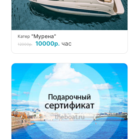
"Мурена"
Катер
10000р.
час
12000р.