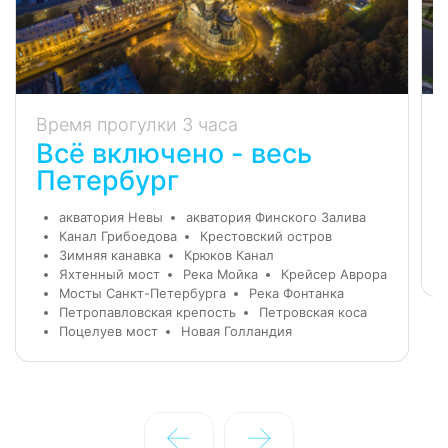
Время прогулки 3 часа
Всё включено - весь
Петербург
акватория Невы
акватория Финского Залива
Канал Грибоедова
Крестовский остров
Зимняя канавка
Крюков Канал
Яхтенный мост
Река Мойка
Крейсер Аврора
Мосты Санкт-Петербурга
Река Фонтанка
Петропавловская крепость
Петровская коса
Поцелуев мост
Новая Голландия
←
→