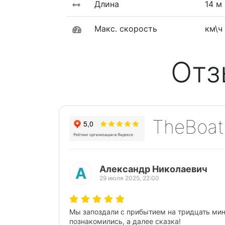
Длина
14 м
Макс. скорость
км\ч
Отз
TheBoat
Александр Николаевич
А
29 июля 2025, 22:00
Предыдущий
Мы запоздали с прибытием на тридцать мину
познакомились, а далее сказка!