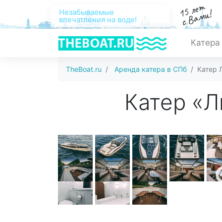
15 лет
с Вами!
Незабываемые
впечатления на воде!
Катера
TheBoat.ru
Аренда катера в СПб
Катер 
Катер «Л