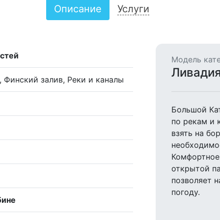
Описание
Услуги
остей
Модель кате
Ливади
, Финский залив, Реки и каналы
Большой Ка
по рекам и 
взять на бор
необходимое
Комфортное 
открытой па
позволяет н
погоду.
бине