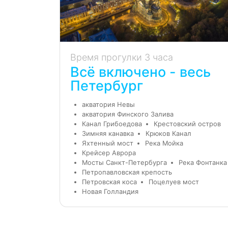
Время прогулки 3 часа
Всё включено - весь
Петербург
акватория Невы
акватория Финского Залива
Канал Грибоедова
Крестовский остров
Зимняя канавка
Крюков Канал
Яхтенный мост
Река Мойка
Крейсер Аврора
Мосты Санкт-Петербурга
Река Фонтанка
Петропавловская крепость
Петровская коса
Поцелуев мост
Новая Голландия