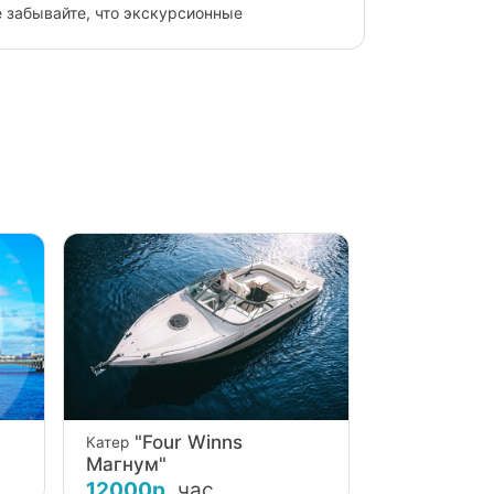
е забывайте, что экскурсионные
о сделанно чётко и в самом лучшем виде.
"Four Winns
Катер
Магнум"
12000р.
час