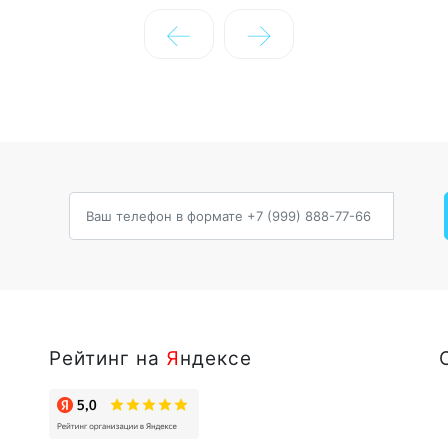
←
→
Рейтинг на
Я
ндексе