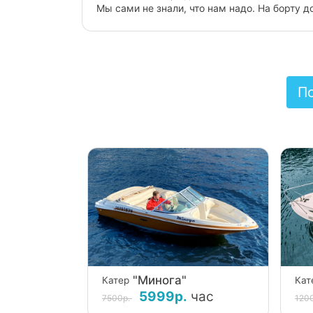
Мы сами не знали, что нам надо. На борту 
плавсредства тормозят продвижение. Соблю
Отмечали день рождения супруги. Никаких 
П
"Минога"
Катер
Кат
5999р.
час
7500р.
120