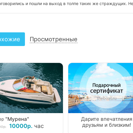
договорились и пошли на выход в толпе таких же страждущих. Н
дая все правила судовождения и согласно нашей просьбы, был
нареканий. Довольны все!!!
охожие
Просмотренные
"Мурена"
Дарите впечатления
ер
друзьям и близким!
10000р.
час
00р.