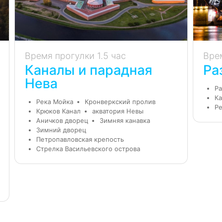
Время прогулки 1.5 час
Вре
Каналы и парадная
Ра
Нева
Ра
Ка
Река Мойка
Кронверкский пролив
Ре
Крюков Канал
акватория Невы
Аничков дворец
Зимняя канавка
Зимний дворец
Петропавловская крепость
Стрелка Васильевского острова