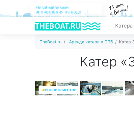
15 лет
с Вами!
Незабываемые
впечатления на воде!
Катера
TheBoat.ru
Аренда катера в СПб
Катер 
Катер «
#
ВЫБОР КЛИЕНТОВ