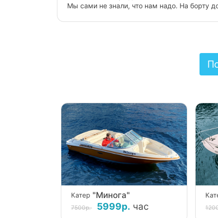
Капитан внимателен к пассажарам и при это
Два часа пролетели на одном дыхании, мож
бесценно!
П
"Минога"
Катер
Кат
5999р.
час
7500р.
120