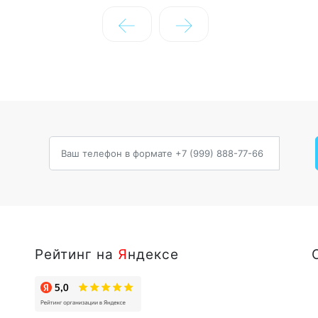
←
→
Рейтинг на
Я
ндексе