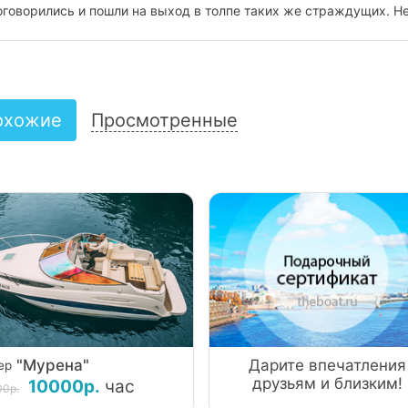
м очень деликатен, всегда рядом, но полное ощущение, что от
но было смело заказывать прогулку на три часа! Подарить нез
охожие
Просмотренные
"Мурена"
Дарите впечатления
ер
друзьям и близким!
10000р.
час
00р.