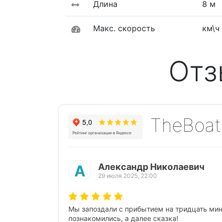
Длина
8 м
Макс. скорость
км\ч
Отз
TheBoat
Марина Пи
М
25 июля 2025, 18:30
Предыдущий
Очень понравилась двухчасовая прогулка н
Чистый, комфортабельный. Есть санузел, м