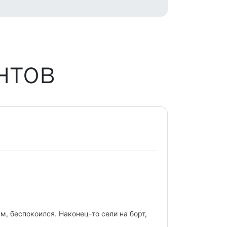
нтов
Следующий
ально причалил к обозначенному месту.