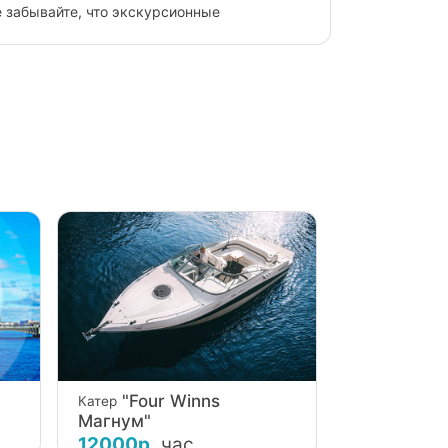
дыхаешь своим кругом.
абываемые впечатления себе и близким
"Four Winns
Катер
Магнум"
12000р.
час