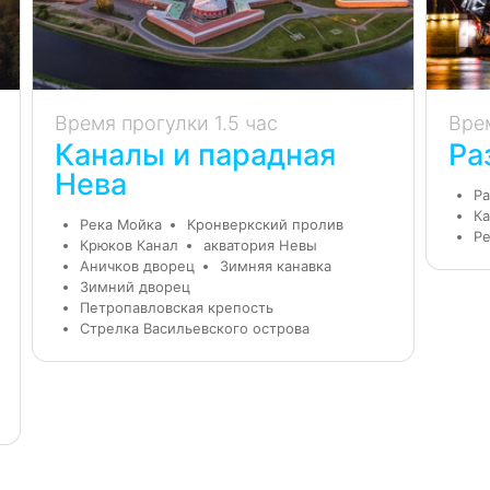
Время прогулки 1.5 час
Вре
Каналы и парадная
Ра
Нева
Ра
Ка
Река Мойка
Кронверкский пролив
Ре
Крюков Канал
акватория Невы
Аничков дворец
Зимняя канавка
Зимний дворец
Петропавловская крепость
Стрелка Васильевского острова