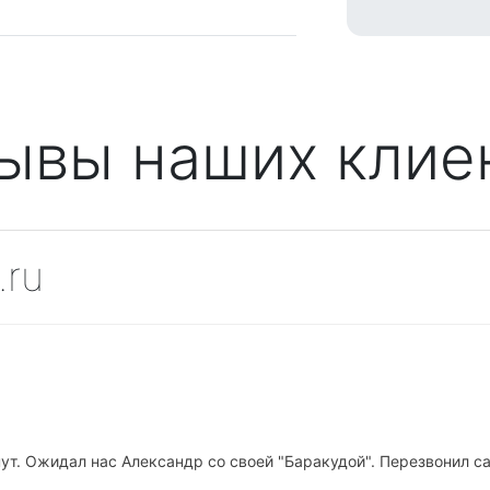
ывы наших клие
.ru
а карминовом катере Эклипс с капитаном Игорем! Катер пункту
ожно подключить свою музыку.