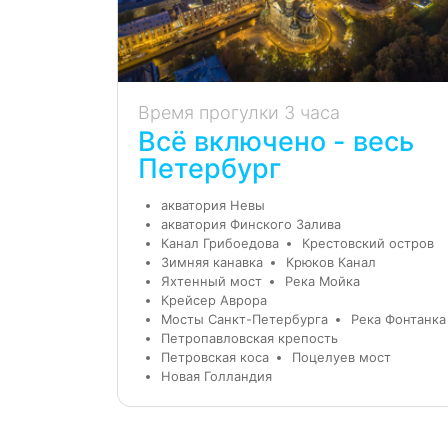
Время прогулки 3 часа
Всё включено - весь
Петербург
акватория Невы
акватория Финского Залива
Канал Грибоедова
Крестовский остров
Зимняя канавка
Крюков Канал
Яхтенный мост
Река Мойка
Крейсер Аврора
Мосты Санкт-Петербурга
Река Фонтанка
Петропавловская крепость
Петровская коса
Поцелуев мост
Новая Голландия