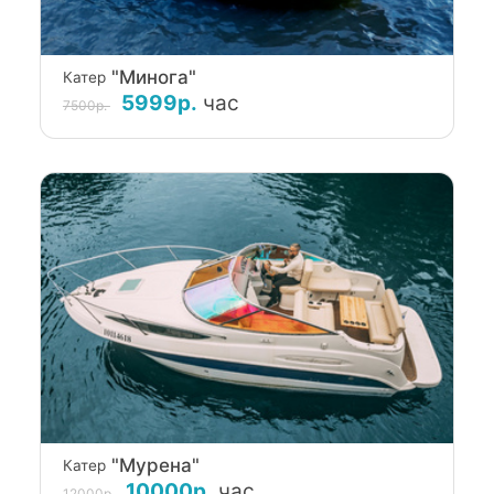
"Минога"
Катер
5999р.
час
7500р.
"Мурена"
Катер
10000р.
час
12000р.