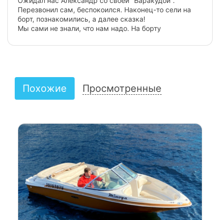
Ожидал нас Александр со своей "Баракудой".
Перезвонил сам, беспокоился. Наконец-то сели на
борт, познакомились, а далее сказка!
Мы сами не знали, что нам надо. На борту
договорились и пошли на выход в толпе таких же
страждущих. Не забывайте, что экскурсионные
плавсредства тормозят продвижение. Соблюдая все
правила судовождения и согласно нашей просьбы,
было сделанно чётко и в самом лучшем виде.
Отмечали день рождения супруги. Никаких
Похожие
Просмотренные
нареканий. Довольны все!!!