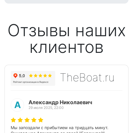
Отзывы наших
клиентов
TheBoat.ru
Александр Николаевич
А
29 июля 2025, 22:00
Мы запоздали с прибытием на тридцать минут.
Предыдущий
Следую