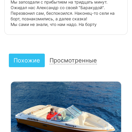
Мы запоздали с прибытием на тридцать минут.
Предыдущий
Следую
Ожидал нас Александр со своей "Баракудой".
Перезвонил сам, беспокоился. Наконец-то сели на
борт, познакомились, а далее сказка!
Мы сами не знали, что нам надо. На борту
договорились и пошли на выход в толпе таких же
страждущих. Не забывайте, что экскурсионные
плавсредства тормозят продвижение. Соблюдая все
правила судовождения и согласно нашей просьбы,
было сделанно чётко и в самом лучшем виде.
Отмечали день рождения супруги. Никаких
Похожие
Просмотренные
нареканий. Довольны все!!!