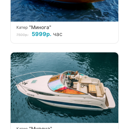
"Минога"
Катер
5999р.
час
7500р.
"Мурена"
Катер