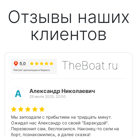
Отзывы наших
клиентов
TheBoat.ru
Александр Николаевич
А
29 июля 2025, 22:00
Мы запоздали с прибытием на тридцать минут.
Предыдущий
Следую
Ожидал нас Александр со своей "Баракудой".
Перезвонил сам, беспокоился. Наконец-то сели на
борт, познакомились, а далее сказка!